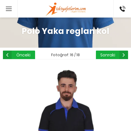
0 546
802 52
16
Polo Yaka reglan kol
Önceki
Sonraki
Fotoğraf: 16 / 18