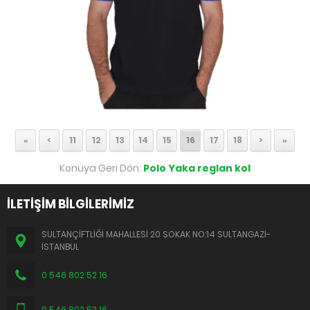
«
<
11
12
13
14
15
16
17
18
>
»
Konuya Geri Dön:
Polo Yaka reglan kol
İLETİŞİM BİLGİLERİMİZ
SULTANÇİFTLİĞİ MAHALLESİ 20 SOKAK NO:14 SULTANGAZİ-
İSTANBUL
0 546 802 52 16
0 546 802 52 16