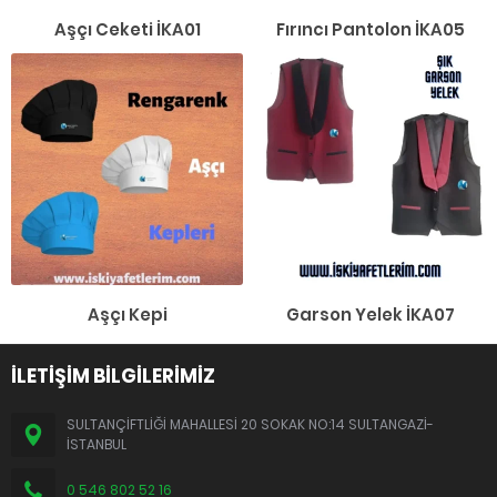
Aşçı Ceketi İKA01
Fırıncı Pantolon İKA05
Aşçı Kepi
Garson Yelek İKA07
İLETİŞİM BİLGİLERİMİZ
SULTANÇİFTLİĞİ MAHALLESİ 20 SOKAK NO:14 SULTANGAZİ-
İSTANBUL
0 546 802 52 16