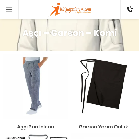
0 546
802 52
16
Aşçı – Garson – Komi
Aşçı Pantolonu
Garson Yarım Önlük