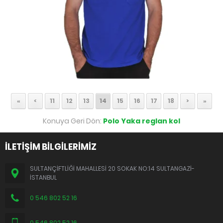
«
<
11
12
13
14
15
16
17
18
>
»
Konuya Geri Dön:
Polo Yaka reglan kol
İLETİŞİM BİLGİLERİMİZ
SULTANÇİFTLİĞİ MAHALLESİ 20 SOKAK NO:14 SULTANGAZİ-
İSTANBUL
0 546 802 52 16
0 546 802 52 16