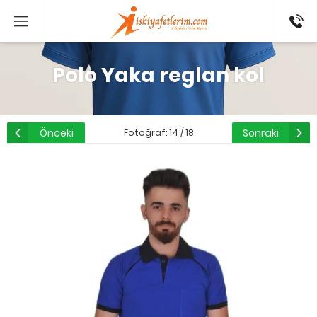
0 546
802 52
16
Polo Yaka reglan kol
Önceki
Sonraki
Fotoğraf: 14 / 18