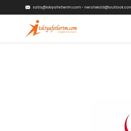
satis@iskiyafetlerim.com
-
nerotekstil@outlook.co