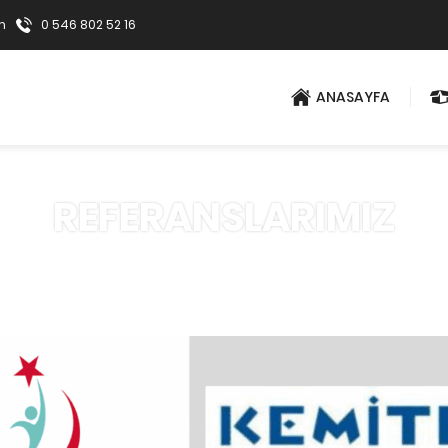
m
0 546 802 52 16
ANASAYFA
REFERANSLARIMIZ