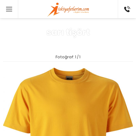
0 546
802 52
16
sarı tişört
Fotoğraf: 1 / 1