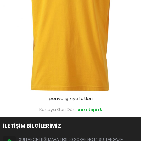
penye iş kıyafetleri
Konuya Geri Dön:
sarı tişört
İLETİŞİM BİLGİLERİMİZ
SULTANÇİFTLİĞİ MAHALLESİ 20 SOKAK NO:14 SULTANGAZİ-