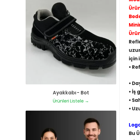
Ürü
Bede
Mini
Ürü
Refl
uzun
için
• Re
• Da
• İş
Ayakkabı - Bot
• Sa
Ürünleri Listele →
• Uz
Log
Bu Ü