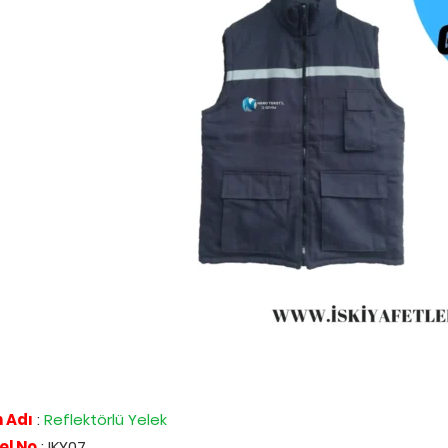
 Adı
:
Reflektörlü Yelek
el No
: IKY07