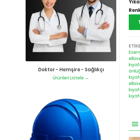
Yıka
Renk
ETİK
Eseny
elbis
kıyaf
Doktor - Hemşire - Sağlıkçı
önlü
kıyaf
Ürünleri Listele →
elbis
kıyaf
kıyaf