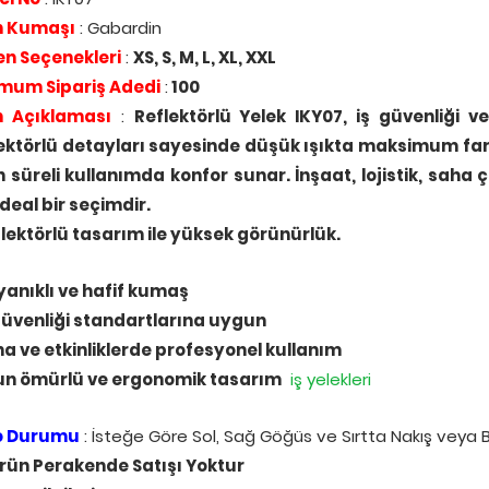
n Kumaşı
: Gabardin
n Seçenekleri
:
XS, S, M, L, XL, XXL
mum Sipariş Adedi
:
100
n Açıklaması
:
Reflektörlü Yelek IKY07, iş güvenliği v
ektörlü detayları sayesinde düşük ışıkta maksimum fark 
 süreli kullanımda konfor sunar. İnşaat, lojistik, saha 
 ideal bir seçimdir.
flektörlü tasarım ile yüksek görünürlük.
yanıklı ve hafif kumaş
 güvenliği standartlarına uygun
ha ve etkinliklerde profesyonel kullanım
un ömürlü ve ergonomik tasarım
iş yelekleri
o Durumu
: İsteğe Göre Sol, Sağ Göğüs ve Sırtta Nakış veya 
rün Perakende Satışı Yoktur