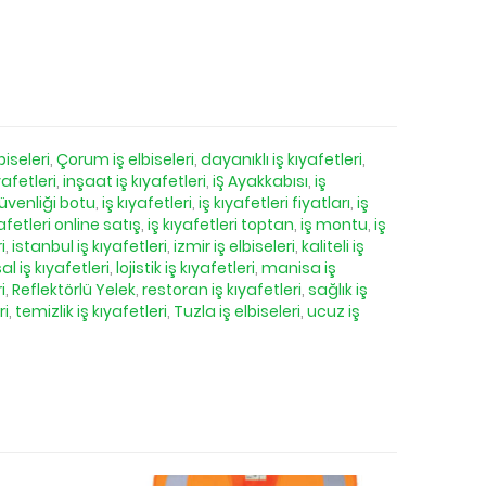
biseleri
,
Çorum iş elbiseleri
,
dayanıklı iş kıyafetleri
,
yafetleri
,
inşaat iş kıyafetleri
,
iŞ Ayakkabısı
,
iş
güvenliği botu
,
iş kıyafetleri
,
iş kıyafetleri fiyatları
,
iş
yafetleri online satış
,
iş kıyafetleri toptan
,
iş montu
,
iş
i
,
istanbul iş kıyafetleri
,
izmir iş elbiseleri
,
kaliteli iş
l iş kıyafetleri
,
lojistik iş kıyafetleri
,
manisa iş
i
,
Reflektörlü Yelek
,
restoran iş kıyafetleri
,
sağlık iş
ri
,
temizlik iş kıyafetleri
,
Tuzla iş elbiseleri
,
ucuz iş