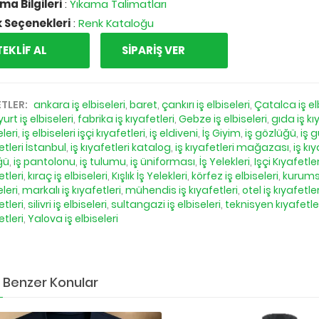
ma Bilgileri
:
Yıkama Talimatları
 Seçenekleri
:
Renk Kataloğu
TEKLİF AL
SİPARİŞ VER
ETLER:
ankara iş elbiseleri
,
baret
,
çankırı iş elbiseleri
,
Çatalca iş el
urt iş elbiseleri
,
fabrika iş kıyafetleri
,
Gebze iş elbiseleri
,
gıda iş kı
eleri
,
iş elbiseleri işçi kıyafetleri
,
iş eldiveni
,
İş Giyim
,
iş gözlüğü
,
iş 
etleri İstanbul
,
iş kıyafetleri katalog
,
iş kıyafetleri mağazası
,
iş kı
ğü
,
iş pantolonu
,
iş tulumu
,
iş üniforması
,
İş Yelekleri
,
Işçi Kıyafetler
etleri
,
kıraç iş elbiseleri
,
Kışlık İş Yelekleri
,
körfez iş elbiseleri
,
kurumsa
eleri
,
markalı iş kıyafetleri
,
mühendis iş kıyafetleri
,
otel iş kıyafetler
etleri
,
silivri iş elbiseleri
,
sultangazi iş elbiseleri
,
teknisyen kıyafetle
etleri
,
Yalova iş elbiseleri
Benzer Konular