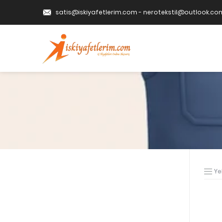
satis@iskiyafetlerim.com
-
nerotekstil@outlook.co
Ye