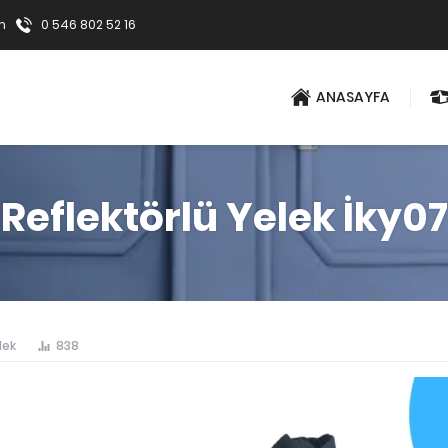
m
0 546 802 52 16
ANASAYFA
Reflektörlü Yelek İky07
lek
838