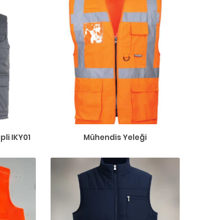
pli IKY01
Mühendis Yeleği