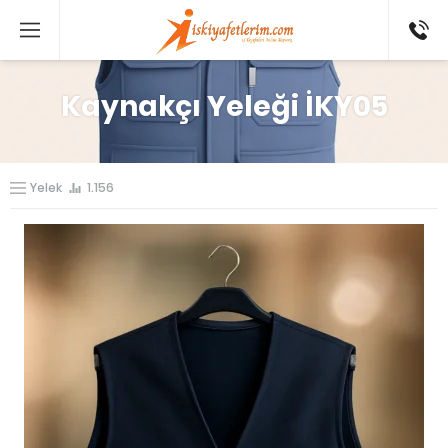
0 546
802 52
16
Kaynakçı Yeleği İKY05
Yelek
1.156