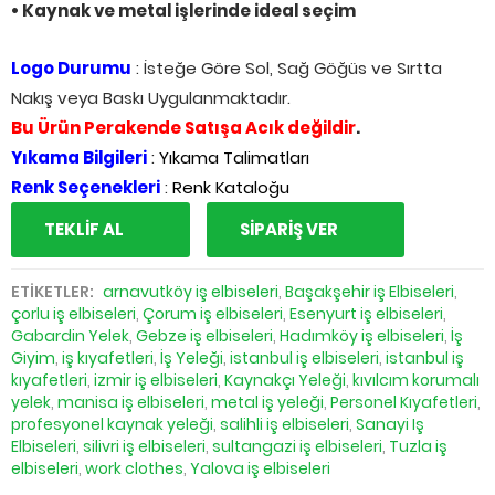
• Kaynak ve metal işlerinde ideal seçim
Logo Durumu
: İsteğe Göre Sol, Sağ Göğüs ve Sırtta
Nakış veya Baskı Uygulanmaktadır.
Bu Ürün Perakende Satışa Acık değildir
.
Yıkama Bilgileri
:
Yıkama Talimatları
Renk Seçenekleri
:
Renk Kataloğu
TEKLİF AL
SİPARİŞ VER
ETİKETLER:
arnavutköy iş elbiseleri
,
Başakşehir iş Elbiseleri
,
çorlu iş elbiseleri
,
Çorum iş elbiseleri
,
Esenyurt iş elbiseleri
,
Gabardin Yelek
,
Gebze iş elbiseleri
,
Hadımköy iş elbiseleri
,
İş
Giyim
,
iş kıyafetleri
,
İş Yeleği
,
istanbul iş elbiseleri
,
istanbul iş
kıyafetleri
,
izmir iş elbiseleri
,
Kaynakçı Yeleği
,
kıvılcım korumalı
yelek
,
manisa iş elbiseleri
,
metal iş yeleği
,
Personel Kıyafetleri
,
profesyonel kaynak yeleği
,
salihli iş elbiseleri
,
Sanayi Iş
Elbiseleri
,
silivri iş elbiseleri
,
sultangazi iş elbiseleri
,
Tuzla iş
elbiseleri
,
work clothes
,
Yalova iş elbiseleri