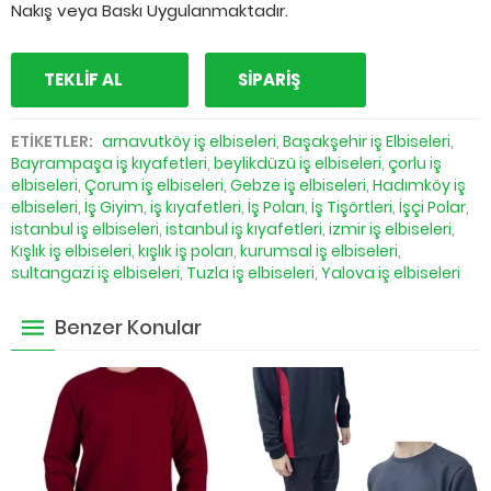
Nakış veya Baskı Uygulanmaktadır.
TEKLİF AL
SİPARİŞ
ETİKETLER:
arnavutköy iş elbiseleri
,
Başakşehir iş Elbiseleri
,
Bayrampaşa iş kıyafetleri
,
beylikdüzü iş elbiseleri
,
çorlu iş
elbiseleri
,
Çorum iş elbiseleri
,
Gebze iş elbiseleri
,
Hadımköy iş
elbiseleri
,
İş Giyim
,
iş kıyafetleri
,
İş Poları
,
İş Tişörtleri
,
İşçi Polar
,
istanbul iş elbiseleri
,
istanbul iş kıyafetleri
,
izmir iş elbiseleri
,
Kışlık iş elbiseleri
,
kışlık iş poları
,
kurumsal iş elbiseleri
,
sultangazi iş elbiseleri
,
Tuzla iş elbiseleri
,
Yalova iş elbiseleri
Benzer Konular