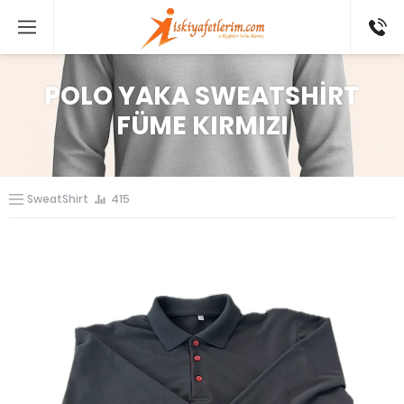
0 546
802 52
16
POLO YAKA SWEATSHİRT
FÜME KIRMIZI
SweatShirt
415