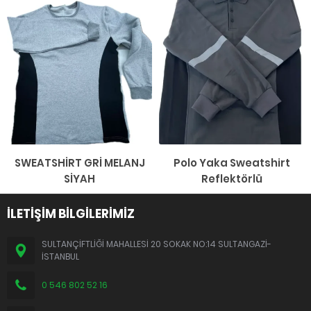
SWEATSHİRT GRİ MELANJ
Polo Yaka Sweatshirt
SİYAH
Reflektörlü
İLETİŞİM BİLGİLERİMİZ
SULTANÇİFTLİĞİ MAHALLESİ 20 SOKAK NO:14 SULTANGAZİ-
İSTANBUL
0 546 802 52 16