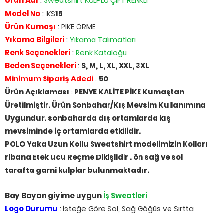
Ürün Adı
:
Sweatshirt KULPLU ÇİFT RENKLİ
Model No
: IKS
15
Ürün Kumaşı
: PİKE ÖRME
Yıkama Bilgileri
:
Yıkama Talimatları
Renk Seçenekleri
:
Renk Kataloğu
Beden Seçenekleri
:
S, M, L, XL, XXL, 3XL
Minimum Sipariş Adedi
:
50
Ürün Açıklaması
:
PENYE KALİTE PİKE Kumaştan
Üretilmiştir. Ürün Sonbahar/Kış Mevsim Kullanımına
Uygundur. sonbaharda dış ortamlarda kış
mevsiminde iç ortamlarda etkilidir.
POLO Yaka Uzun Kollu Sweatshirt modelimizin Kolları
ribana Etek ucu Reçme Dikişlidir . ön sağ ve sol
tarafta garni kulplar bulunmaktadır.
Bay Bayan giyime uygun
İş Sweatleri
Logo Durumu
: İsteğe Göre Sol, Sağ Göğüs ve Sırtta