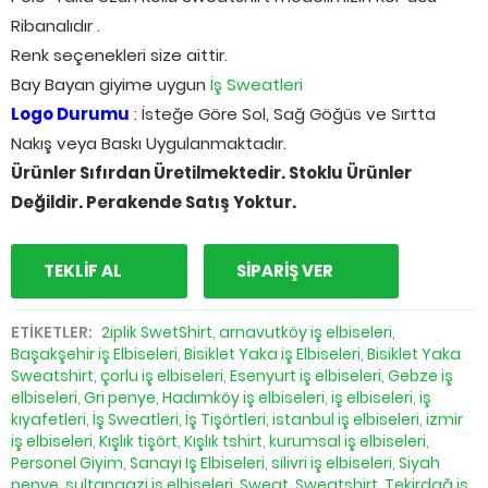
Ribanalıdır .
Renk seçenekleri size aittir.
Bay Bayan giyime uygun
İş Sweatleri
Logo Durumu
: İsteğe Göre Sol, Sağ Göğüs ve Sırtta
Nakış veya Baskı Uygulanmaktadır.
Ürünler Sıfırdan Üretilmektedir. Stoklu Ürünler
Değildir. Perakende Satış Yoktur.
TEKLİF AL
SİPARİŞ VER
ETİKETLER:
2iplik SwetShirt
,
arnavutköy iş elbiseleri
,
Başakşehir iş Elbiseleri
,
Bisiklet Yaka iş Elbiseleri
,
Bisiklet Yaka
Sweatshirt
,
çorlu iş elbiseleri
,
Esenyurt iş elbiseleri
,
Gebze iş
elbiseleri
,
Gri penye
,
Hadımköy iş elbiseleri
,
iş elbiseleri
,
iş
kıyafetleri
,
İş Sweatleri
,
İş Tişörtleri
,
istanbul iş elbiseleri
,
izmir
iş elbiseleri
,
Kışlık tişört
,
Kışlık tshirt
,
kurumsal iş elbiseleri
,
Personel Giyim
,
Sanayi Iş Elbiseleri
,
silivri iş elbiseleri
,
Siyah
penye
,
sultangazi iş elbiseleri
,
Sweat
,
Sweatshirt
,
Tekirdağ iş