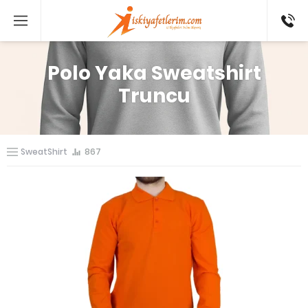
0 546
802 52
16
Polo Yaka Sweatshirt
Truncu
SweatShirt
867