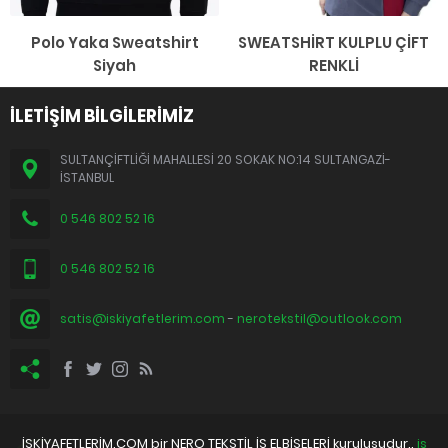
Polo Yaka Sweatshirt
SWEATSHİRT KULPLU ÇİFT
Siyah
RENKLİ
İLETİŞİM BİLGİLERİMİZ
SULTANÇİFTLİĞİ MAHALLESİ 20 SOKAK NO:14 SULTANGAZİ-
İSTANBUL
0 546 802 52 16
0 546 802 52 16
satis@iskiyafetlerim.com
-
nerotekstil@outlook.com
İSKİYAFETLERİM.COM bir NERO TEKSTİL İŞ ELBİSELERİ kuruluşudur..
iş