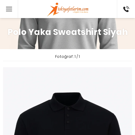
0 546
802 52
16
Polo Yaka Sweatshirt Siyah
Fotoğraf: 1 / 1