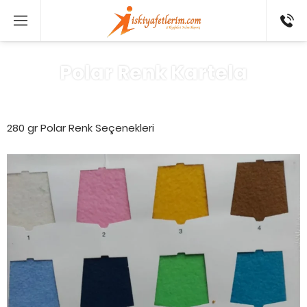
0 546
802 52
16
Polar Renk Kartela
280 gr Polar Renk Seçenekleri