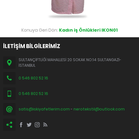
Konuya Geri Dön:
Kadın iş Önlükleri IKON01
İLETİŞİM BİLGİLERİMİZ
SULTANÇİFTLİĞİ MAHALLESİ 20 SOKAK NO:14 SULTANGAZİ-
İSTANBUL
0 546 802 52 16
0 546 802 52 16
satis@iskiyafetlerim.com
-
nerotekstil@outlook.com