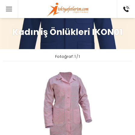
0 546
802 52
16
Kadın iş Önlükleri IKON01
Fotoğraf: 1 / 1