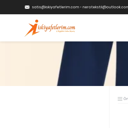
satis@iskiyafetlerim.com
-
nerotekstil@outlook.co
Ön