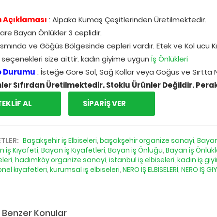
 Açıklaması
: Alpaka Kumaş Çeşitlerinden Üretilmektedir.
are Bayan Önlükler 3 ceplidir.
ısmında ve Göğüs Bölgesinde cepleri vardır. Etek ve Kol ucu Kı
 seçenekleri size aittir. kadın giyime uygun
İş Önlükleri
o Durumu
: İsteğe Göre Sol, Sağ Kollar veya Göğüs ve Sırtta
ler Sıfırdan Üretilmektedir. Stoklu Ürünler Değildir. Per
TEKLİF AL
SİPARİŞ VER
ETLER:
Başakşehir iş Elbiseleri
,
başakşehir organize sanayi
,
Bayan
 iş Kıyafeti
,
Bayan iş Kıyafetleri
,
Bayan iş Önlüğü
,
Bayan iş Önlükl
eleri
,
hadımköy organize sanayi
,
istanbul iş elbiseleri
,
kadın iş giy
nel kıyafetleri
,
kurumsal iş elbiseleri
,
NERO İŞ ELBİSELERİ
,
NERO İŞ Gİ
Benzer Konular