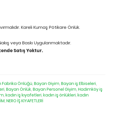
vırmalıdır. Kareli Kumaş Pötikare Önlük.
 Nakış veya Baskı Uygulanmaktadır.
akende Satış Yoktur.
 Fabrika Önlüğü
,
Bayan Giyim
,
Bayan iş Elbiseleri
,
eri
,
Bayan Önlük
,
Bayan Personel Giyim
,
Hadımköy iş
im
,
kadın iş kıyafetleri
,
kadın iş önlükleri
,
kadın
YİM
,
NERO İŞ KIYAFETLERİ