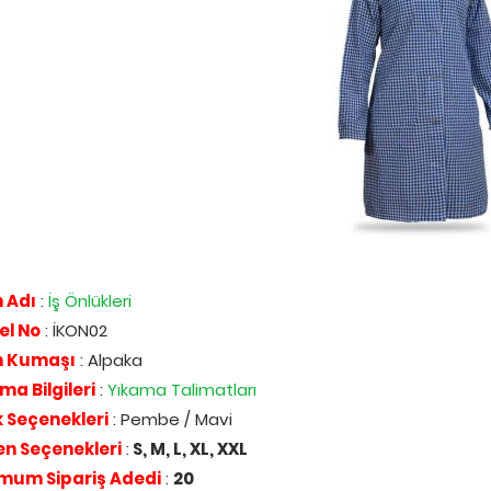
 Adı
:
İş Önlükleri
el No
: İKON02
n Kumaşı
: Alpaka
ma Bilgileri
:
Yıkama Talimatları
 Seçenekleri
: Pembe / Mavi
n Seçenekleri
:
S, M, L, XL, XXL
mum Sipariş Adedi
:
20