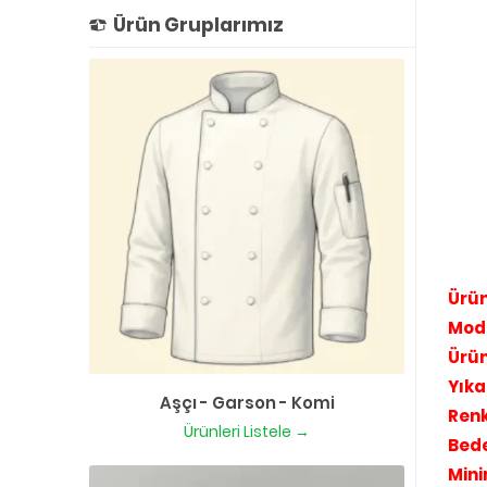
Ürün Gruplarımız
Ürün
Mod
Ürü
Yıka
Aşçı - Garson - Komi
Renk
Ürünleri Listele →
Bede
Mini