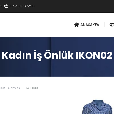
m
0 546 802 52 16
ANASAYFA
Kadın İş Önlük IKON02
lük - Gömlek
1.839