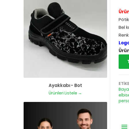
Ürün
Pötik
Bel k
Renk
Log
Ürün
ETİK
Ayakkabı - Bot
Bayan
Ürünleri Listele →
elbis
perso