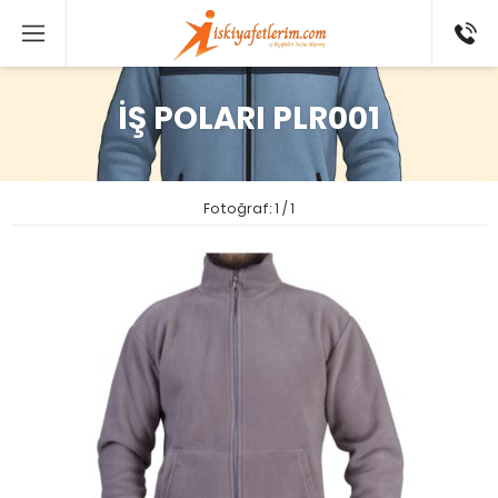
0 546
802 52
16
İŞ POLARI PLR001
Fotoğraf: 1 / 1