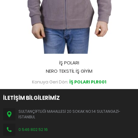
İŞ POLARI
NERO TEKSTİL İŞ GİYİM
Konuya Geri Dön:
İŞ POLARI PLR001
İLETİŞİM BİLGİLERİMİZ
SULTANÇİFTLİĞİ MAHALLESİ 20 SOKAK NO:14 SULTANGAZİ-
İSTANBUL
0 546 802 52 16