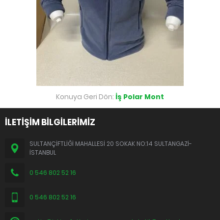
Konuya Geri Dön:
İş Polar Mont
İLETİŞİM BİLGİLERİMİZ
SULTANÇİFTLİĞİ MAHALLESİ 20 SOKAK NO:14 SULTANGAZİ-
İSTANBUL
0 546 802 52 16
0 546 802 52 16