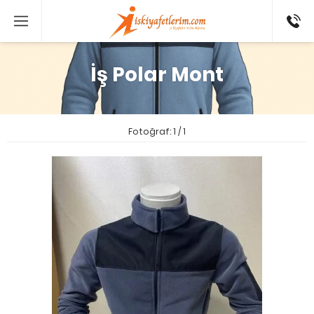
0 546
802 52
16
İş Polar Mont
Fotoğraf: 1 / 1