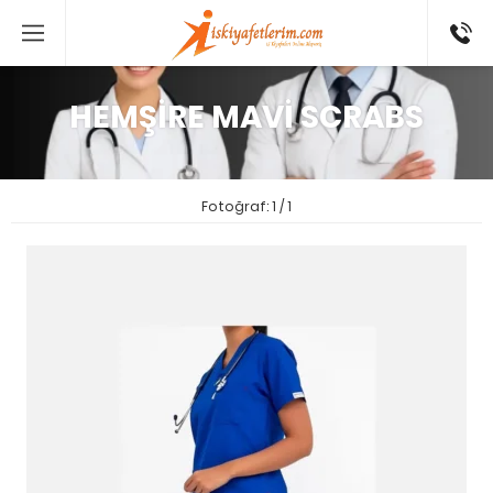
0 546
802 52
16
HEMŞİRE MAVİ SCRABS
Fotoğraf: 1 / 1