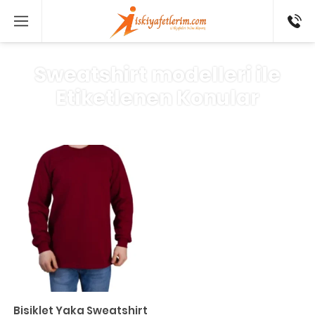
0 546
802 52
16
Sweatshirt modelleri ile
Etiketlenen Konular
Bisiklet Yaka Sweatshirt