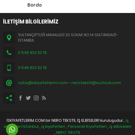
Bordo
İLETİŞİM BİLGİLERİMİZ
SULTANÇİFTLİĞİ MAHALLESİ 20 SOKAK NO:14 SULTANGAZİ-
İSTANBUL
0 546 802 52 16
0 546 802 52 16
satis@iskiyafetlerim.com
-
nerotekstil@outlook.com
İSKİYAFETLERİM.COM bir NERO TEKSTİL İŞ ELBİSELERİ kuruluşudur..
iş
elbiseleri İstanbul
,
iş kıyafetleri
,
Personel Kıyafetleri
,
iş elbiseleri
,
NERO TEKSTİL