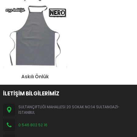
Askılı Önlük
İLETİŞİM BİLGİLERİMİZ
SULTANÇİFTLİĞİ MAHALLESİ 20 SOKAK NO:14 SULTANGAZİ-
İSTANBUL
0 546 802 52 16