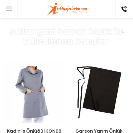
0 546
802 52
16
sultangazi bayan önlük ile
Etiketlenen Konular
Kadın İş Önlüğü İKON06
Garson Yarım Önlük