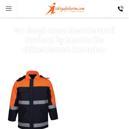
0 546
802 52
16
Su Geçirmez Membranli
Oxford İş Montu ile
Etiketlenen Konular