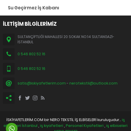
Su Geçirmez İş Kabanı
İLETİŞİM BİLGİLERİMİZ
SULTANÇİFTLİĞİ MAHALLESİ 20 SOKAK NO:14 SULTANGAZİ-
İSTANBUL
0 546 802 52 16
0 546 802 52 16
satis@iskiyafetlerim.com
-
nerotekstil@outlook.com
İSKİYAFETLERİM.COM bir NERO TEKSTİL İŞ ELBİSELERİ kuruluşudur..
iş
elbiseleri İstanbul
,
iş kıyafetleri
,
Personel Kıyafetleri
,
iş elbiseleri