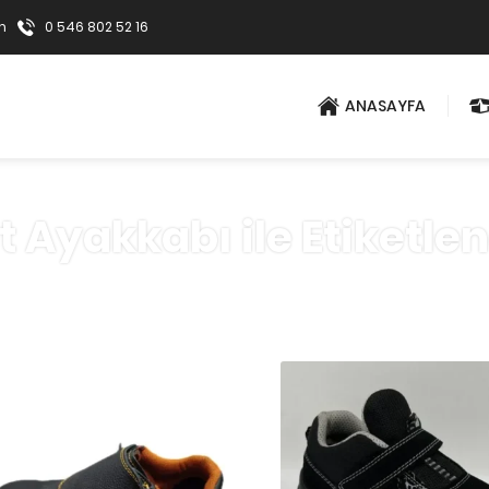
m
0 546 802 52 16
ANASAYFA
 Ayakkabı ile Etiketle