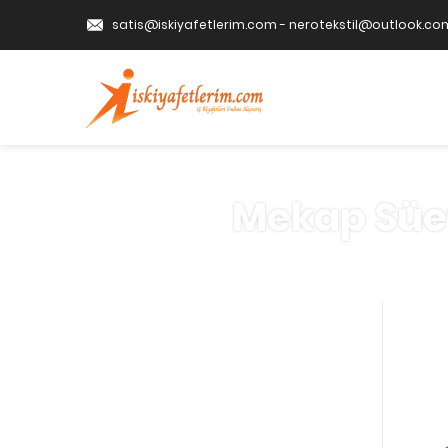
satis@iskiyafetlerim.com
-
nerotekstil@outlook.co
Mekap Süet