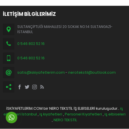
İLETİŞİM BİLGİLERİMİZ
SULTANÇİFTLİĞİ MAHALLESİ 20 SOKAK NO:14 SULTANGAZİ-
İSTANBUL
0 546 802 52 16
0 546 802 52 16
satis@iskiyafetlerim.com
-
nerotekstil@outlook.com
İSKİYAFETLERİM.COM bir NERO TEKSTİL İŞ ELBİSELERİ kuruluşudur..
iş
elbiseleri İstanbul
,
iş kıyafetleri
,
Personel Kıyafetleri
,
iş elbiseleri
,
NERO TEKSTİL