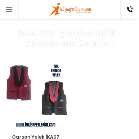
0 546
802 52
16
kadıköy iş elbiseleri ile
Etiketlenen Konular
Garson Yelek İKA07