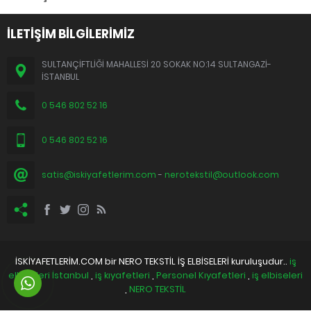
İLETİŞİM BİLGİLERİMİZ
SULTANÇİFTLİĞİ MAHALLESİ 20 SOKAK NO:14 SULTANGAZİ-
İSTANBUL
0 546 802 52 16
0 546 802 52 16
satis@iskiyafetlerim.com
-
nerotekstil@outlook.com
İSKİYAFETLERİM.COM bir NERO TEKSTİL İŞ ELBİSELERİ kuruluşudur..
iş
elbiseleri İstanbul
,
iş kıyafetleri
,
Personel Kıyafetleri
,
iş elbiseleri
,
NERO TEKSTİL