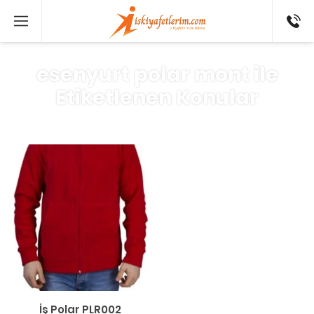
0 546
802 52
16
esenyurt polar mont ile
Etiketlenen Konular
İş Polar PLR002