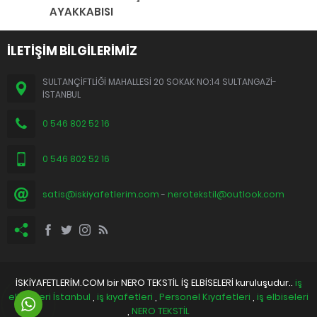
AYAKKABISI
İLETİŞİM BİLGİLERİMİZ
SULTANÇİFTLİĞİ MAHALLESİ 20 SOKAK NO:14 SULTANGAZİ-
İSTANBUL
0 546 802 52 16
0 546 802 52 16
satis@iskiyafetlerim.com
-
nerotekstil@outlook.com
İSKİYAFETLERİM.COM bir NERO TEKSTİL İŞ ELBİSELERİ kuruluşudur..
iş
elbiseleri İstanbul
,
iş kıyafetleri
,
Personel Kıyafetleri
,
iş elbiseleri
,
NERO TEKSTİL