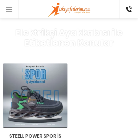
0 546
802 52
16
Elektrikçi Ayakkabısı ile
Etiketlenen Konular
STEELL POWER SPOR İŞ