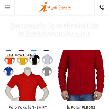
0 546
802 52
16
Çerkezköy iş elbiseleri ile
Etiketlenen Konular
KAMPANYALI ÜRÜN
Polo Yaka İş T-SHİRT
İş Polar PLR002