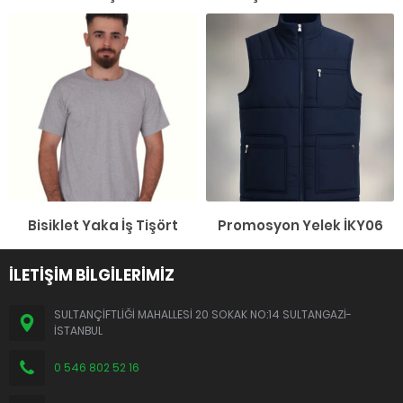
Bisiklet Yaka İş Tişört
Promosyon Yelek İKY06
İLETİŞİM BİLGİLERİMİZ
SULTANÇİFTLİĞİ MAHALLESİ 20 SOKAK NO:14 SULTANGAZİ-
İSTANBUL
0 546 802 52 16