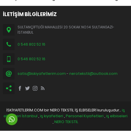
İLETİŞİM BİLGİLERİMİZ
SULTANÇİFTLİĞİ MAHALLESİ 20 SOKAK NO:14 SULTANGAZİ-
İSTANBUL
0 546 802 52 16
0 546 802 52 16
satis@iskiyafetlerim.com
-
nerotekstil@outlook.com
İSKİYAFETLERİM.COM bir NERO TEKSTİL İŞ ELBİSELERİ kuruluşudur..
iş
elbiseleri İstanbul
,
iş kıyafetleri
,
Personel Kıyafetleri
,
iş elbiseleri
,
NERO TEKSTİL