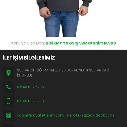
Konuya Geri Dön:
Bisiklet Yaka İş Sweatshirt İKS06
İLETİŞİM BİLGİLERİMİZ
SULTANÇİFTLİĞİ MAHALLESİ 20 SOKAK NO:14 SULTANGAZİ-
İSTANBUL
0 546 802 52 16
0 546 802 52 16
satis@iskiyafetlerim.com
-
nerotekstil@outlook.com