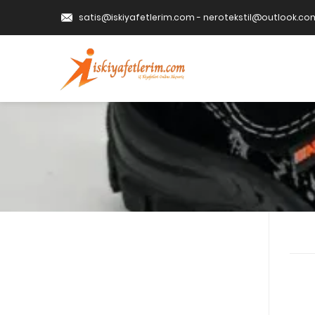
satis@iskiyafetlerim.com
-
nerotekstil@outlook.co